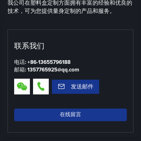
我公司在塑料盒定制方面拥有丰富的经验和优良的
技术，可为您提供量身定制的产品和服务。
联系我们
电话:
+86-13655796188
邮箱:
1357765925@qq.com


发送邮件
在线留言