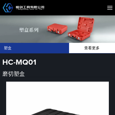
塑盒
查看更多
HC-MQ01
磨切塑盒