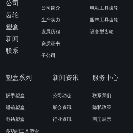
公司
公司简介
电动工具齿轮
齿轮
生产实力
园林工具齿轮
塑盒
发展历程
设备型齿轮
新闻
资质证书
联系
子公司
塑盒系列
新闻资讯
服务中心
扳手塑盒
公司动态
联系我们
锤镐塑盒
展会资讯
隐私政策
电钻塑盒
行业资讯
画册展示
多功能工具塑盒